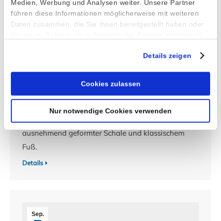
Medien, Werbung und Analysen weiter. Unsere Partner
führen diese Informationen möglicherweise mit weiteren
Daten zusammen, die Sie ihnen bereitgestellt haben oder
die sie im Rahmen Ihrer Nutzung der Dienste gesammelt
haben.
Details zeigen
Eisbecher Serie 5303
Cookies zulassen
30. September 2022
Nur notwendige Cookies verwenden
Eleganter Eisbecher aus Edelstahl 18/10 mit runder,
ausnehmend geformter Schale und klassischem
Fuß.
Details
Sep.