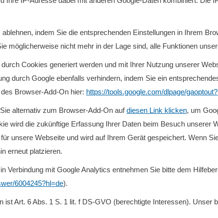
d Ihre IP-Adresse dabei mit anderen Google-Daten kombiniert. Die I
ablehnen, indem Sie die entsprechenden Einstellungen in Ihrem Br
Sie möglicherweise nicht mehr in der Lage sind, alle Funktionen unse
 durch Cookies generiert werden und mit Ihrer Nutzung unserer Webse
tung durch Google ebenfalls verhindern, indem Sie ein entsprechen
d des Browser-Add-On hier:
https://tools.google.com/dlpage/gaoptout
 Sie alternativ zum Browser-Add-On auf
diesen Link klicken
, um Goog
ie wird die zukünftige Erfassung Ihrer Daten beim Besuch unserer W
d für unsere Webseite und wird auf Ihrem Gerät gespeichert. Wenn Si
 erneut platzieren.
n Verbindung mit Google Analytics entnehmen Sie bitte dem Hilfeber
nswer/6004245?hl=de
).
ist Art. 6 Abs. 1 S. 1 lit. f DS-GVO (berechtigte Interessen). Unser b