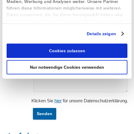
Medien, Werbung und Analysen weiter. Unsere Partner
führen diese Informationen möglicherweise mit weiteren
Nachricht*
Daten zusammen, die Sie ihnen bereitgestellt haben oder
die sie im Rahmen Ihrer Nutzung der Dienste gesammelt
haben.
Details zeigen
Cookies zulassen
Nur notwendige Cookies verwenden
Klicken Sie
hier
für unsere Datenschutzerklärung.