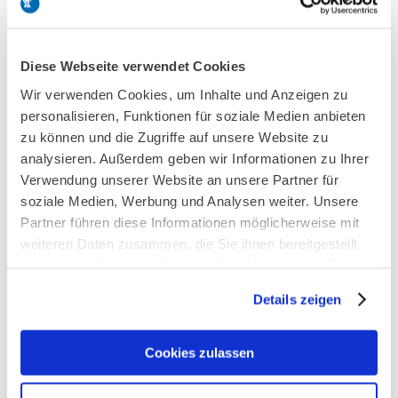
15. Februar 2023
Serviertablett
Diese Webseite verwendet Cookies
30. September 2022
Wir verwenden Cookies, um Inhalte und Anzeigen zu
personalisieren, Funktionen für soziale Medien anbieten
zu können und die Zugriffe auf unsere Website zu
analysieren. Außerdem geben wir Informationen zu Ihrer
Eisbecher Serie 5335
Verwendung unserer Website an unsere Partner für
30. September 2022
soziale Medien, Werbung und Analysen weiter. Unsere
Partner führen diese Informationen möglicherweise mit
weiteren Daten zusammen, die Sie ihnen bereitgestellt
Eisbecher Serie 5335
haben oder die sie im Rahmen Ihrer Nutzung der Dienste
gesammelt haben.
30. September 2022
Details zeigen
Cookies zulassen
Eisbecher Serie 5303
30. September 2022