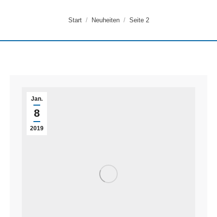
Sie befinden sich hier:
Start
Neuheiten
Seite 2
Jan.
8
2019