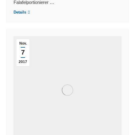
Falafelportionierer …
Details
Nov.
7
2017