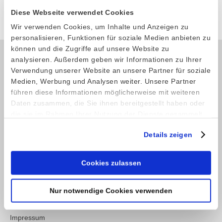
Produkt anfragen
Diese Webseite verwendet Cookies
Wir verwenden Cookies, um Inhalte und Anzeigen zu
personalisieren, Funktionen für soziale Medien anbieten zu
können und die Zugriffe auf unsere Website zu
analysieren. Außerdem geben wir Informationen zu Ihrer
Verwendung unserer Website an unsere Partner für soziale
Kontakt
Medien, Werbung und Analysen weiter. Unsere Partner
führen diese Informationen möglicherweise mit weiteren
Telefon: +49 (0) 4521 2377
Daten zusammen, die Sie ihnen bereitgestellt haben oder
Fax: +49 (0) 4521 4709
die sie im Rahmen Ihrer Nutzung der Dienste gesammelt
E-Mail:
info@stoeckel-soehne.de
haben.
Details zeigen
Service
Cookies zulassen
Shop
Nur notwendige Cookies verwenden
Kontaktformular
Impressum