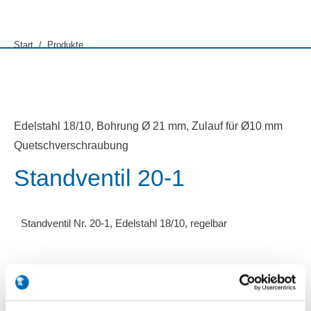
Sie befinden sich hier:
Start
Produkte
Edelstahl 18/10, Bohrung Ø 21 mm, Zulauf für Ø10 mm
Quetschverschraubung
Standventil 20-1
Standventil Nr. 20-1, Edelstahl 18/10, regelbar
Modell 20-1
Artikel-Nr. 7981033