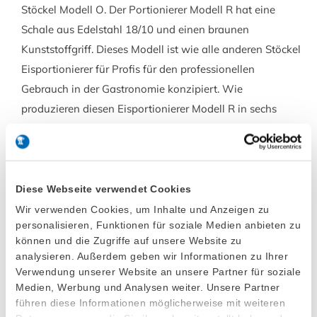
Stöckel Modell O. Der Portionierer Modell R hat eine
Schale aus Edelstahl 18/10 und einen braunen
Kunststoffgriff. Dieses Modell ist wie alle anderen Stöckel
Eisportionierer für Profis für den professionellen
Gebrauch in der Gastronomie konzipiert. Wie
produzieren diesen Eisportionierer Modell R in sechs
Größen.
Diese Webseite verwendet Cookies
Liter
1/50
1/45
1/40
Wir verwenden Cookies, um Inhalte und Anzeigen zu
Ø mm
43
44
45
personalisieren, Funktionen für soziale Medien anbieten zu
Artikel Nr.
5115050
5115045
5115040
können und die Zugriffe auf unsere Website zu
analysieren. Außerdem geben wir Informationen zu Ihrer
Verwendung unserer Website an unsere Partner für soziale
1/36
1/30
1/24
Medien, Werbung und Analysen weiter. Unsere Partner
47
49
51
führen diese Informationen möglicherweise mit weiteren
5115036
5115030
5115024