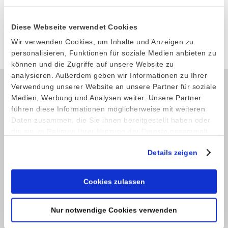
6107003
Diese Webseite verwendet Cookies
Produkt anfragen
Wir verwenden Cookies, um Inhalte und Anzeigen zu
personalisieren, Funktionen für soziale Medien anbieten zu
können und die Zugriffe auf unsere Website zu
analysieren. Außerdem geben wir Informationen zu Ihrer
Verwendung unserer Website an unsere Partner für soziale
Medien, Werbung und Analysen weiter. Unsere Partner
Kontakt
führen diese Informationen möglicherweise mit weiteren
Daten zusammen, die Sie ihnen bereitgestellt haben oder
Telefon: +49 (0) 4521 2377
die sie im Rahmen Ihrer Nutzung der Dienste gesammelt
Fax: +49 (0) 4521 4709
haben.
E-Mail:
info@stoeckel-soehne.de
Details zeigen
Cookies zulassen
Service
Shop
Nur notwendige Cookies verwenden