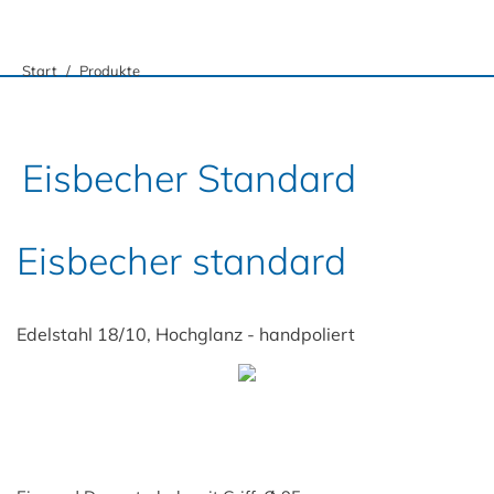
Sie befinden sich hier:
Start
Produkte
Eisbecher Standard
Eisbecher standard
Edelstahl 18/10, Hochglanz - handpoliert