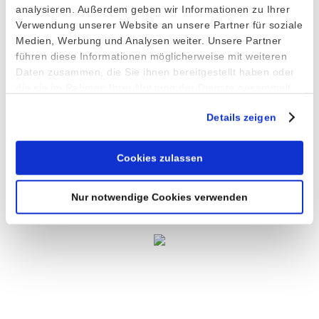
Bananensplitschale oval 230 x 145 mm
analysieren. Außerdem geben wir Informationen zu Ihrer
Modell 91
Verwendung unserer Website an unsere Partner für soziale
Medien, Werbung und Analysen weiter. Unsere Partner
führen diese Informationen möglicherweise mit weiteren
Daten zusammen, die Sie ihnen bereitgestellt haben oder
die sie im Rahmen Ihrer Nutzung der Dienste gesammelt
haben.
Details zeigen
Eisbecher, Ø 95 mm
Modell 120/95
Cookies zulassen
Eisbecher, Ø 105 mm
Nur notwendige Cookies verwenden
Modell 120/105