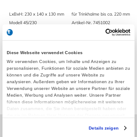
LxBxH: 230 x 140 x 130 mm
für Trinkhalme bis ca. 220 mm
Modell 45/230
Artikel-Nr. 7451002
LxBxH: 260 x 140 x 130 mm
für Trinkhalme bis ca. 250 mm
Modell 45/260
Artikel-Nr. 7451003
Diese Webseite verwendet Cookies
Wir verwenden Cookies, um Inhalte und Anzeigen zu
personalisieren, Funktionen für soziale Medien anbieten zu
LxBxH: 280 x 140 x 130 mm
für Trinkhalme bis ca. 270 mm
können und die Zugriffe auf unsere Website zu
Modell 45/280
Artikel-Nr. 7451004
analysieren. Außerdem geben wir Informationen zu Ihrer
Verwendung unserer Website an unsere Partner für soziale
Medien, Werbung und Analysen weiter. Unsere Partner
Produkt anfragen
führen diese Informationen möglicherweise mit weiteren
Daten zusammen, die Sie ihnen bereitgestellt haben oder
die sie im Rahmen Ihrer Nutzung der Dienste gesammelt
haben.
Details zeigen
Kontakt