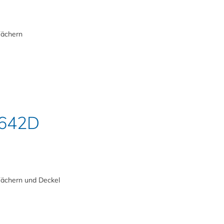
Fächern
 642D
Fächern und Deckel