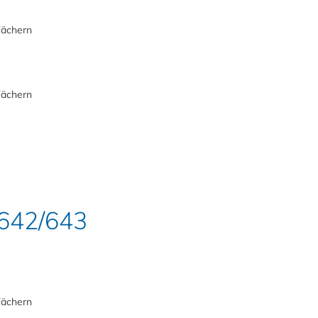
Fächern
Fächern
 642/643
Fächern