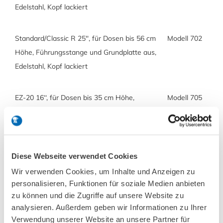
Edelstahl, Kopf lackiert
Standard/Classic R 25'', für Dosen bis 56 cm
Modell 702
Höhe, Führungsstange und Grundplatte aus,
Edelstahl, Kopf lackiert
EZ-20 16‘‘, für Dosen bis 35 cm Höhe,
Modell 705
Führungsstange und Grundplatte aus,
Edelstahl, Kopf lackiert
Diese Webseite verwendet Cookies
EZ-20 25‘‘, für Dosen bis 56 cm Höhe,
Modell 706
Führungsstange und Grundplatte aus,
Wir verwenden Cookies, um Inhalte und Anzeigen zu
personalisieren, Funktionen für soziale Medien anbieten
Edelstahl, Kopf lackiert
zu können und die Zugriffe auf unsere Website zu
analysieren. Außerdem geben wir Informationen zu Ihrer
Canmaster/EZ-40, für Dosen bis 56 cm Höhe,
Modell 703
Verwendung unserer Website an unsere Partner für