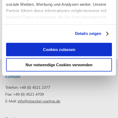
Führungsstange und Grundplatte aus,
soziale Medien, Werbung und Analysen weiter. Unsere
Partner führen diese Informationen möglicherweise mit
Edelstahl, Kopf lackiert, Großes Zahnrad Ø 40
weiteren Daten zusammen, die Sie ihnen bereitgestellt
mm für weniger Umdrehungen und leichten
haben oder die sie im Rahmen Ihrer Nutzung der Dienste
Lauf
gesammelt haben.
Details zeigen
Details
Cookies zulassen
Nur notwendige Cookies verwenden
Kontakt
Telefon: +49 (0) 4521 2377
Fax: +49 (0) 4521 4709
E-Mail:
info@stoeckel-soehne.de