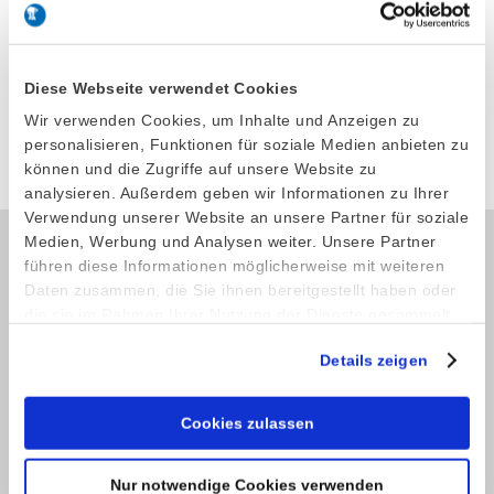
LxBxH: 125 x 190 mm
Modell 26
Artikel-Nr. 7421008
Diese Webseite verwendet Cookies
Wir verwenden Cookies, um Inhalte und Anzeigen zu
Produkt anfragen
personalisieren, Funktionen für soziale Medien anbieten zu
können und die Zugriffe auf unsere Website zu
analysieren. Außerdem geben wir Informationen zu Ihrer
Verwendung unserer Website an unsere Partner für soziale
Medien, Werbung und Analysen weiter. Unsere Partner
führen diese Informationen möglicherweise mit weiteren
Kontakt
Daten zusammen, die Sie ihnen bereitgestellt haben oder
die sie im Rahmen Ihrer Nutzung der Dienste gesammelt
Telefon: +49 (0) 4521 2377
haben.
Fax: +49 (0) 4521 4709
Details zeigen
E-Mail:
info@stoeckel-soehne.de
Cookies zulassen
Service
Nur notwendige Cookies verwenden