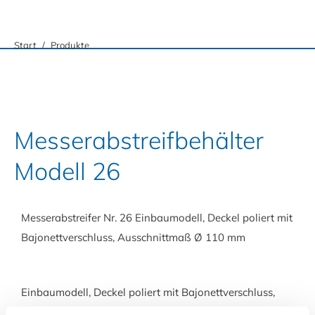
Sie befinden sich hier:
Start
Produkte
Messerabstreifbehälter
Modell 26
Messerabstreifer Nr. 26 Einbaumodell, Deckel poliert mit
Bajonettverschluss, Ausschnittmaß Ø 110 mm
Einbaumodell, Deckel poliert mit Bajonettverschluss,
Ausschnittmaß Ø 110 mm