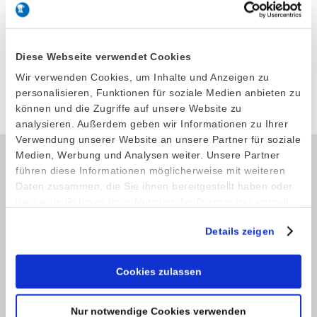
LxBxH: 270 x 260 x 600 mm
Modell 613
Artikel-Nr. 7541002
Diese Webseite verwendet Cookies
Wir verwenden Cookies, um Inhalte und Anzeigen zu
Produkt anfragen
personalisieren, Funktionen für soziale Medien anbieten zu
können und die Zugriffe auf unsere Website zu
analysieren. Außerdem geben wir Informationen zu Ihrer
Verwendung unserer Website an unsere Partner für soziale
Medien, Werbung und Analysen weiter. Unsere Partner
führen diese Informationen möglicherweise mit weiteren
Kontakt
Daten zusammen, die Sie ihnen bereitgestellt haben oder
die sie im Rahmen Ihrer Nutzung der Dienste gesammelt
Telefon: +49 (0) 4521 2377
haben.
Fax: +49 (0) 4521 4709
Details zeigen
E-Mail:
info@stoeckel-soehne.de
Cookies zulassen
Service
Nur notwendige Cookies verwenden