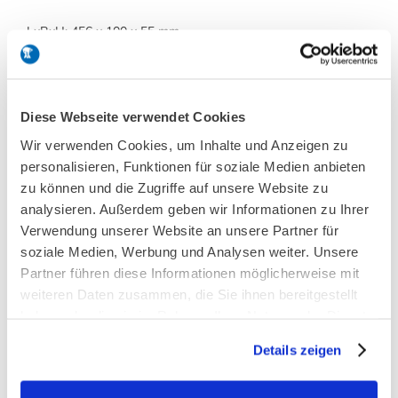
LxBxH: 456 x 100 x 55 mm
Modell 351
Artikel-Nr. 7541008
Diese Webseite verwendet Cookies
Wir verwenden Cookies, um Inhalte und Anzeigen zu
Baguettehalter, 6 Fächer
personalisieren, Funktionen für soziale Medien anbieten
zu können und die Zugriffe auf unsere Website zu
LxBxH: 575 x 100 x 55 mm
analysieren. Außerdem geben wir Informationen zu Ihrer
Modell 353
Artikel-Nr. 7541010
Verwendung unserer Website an unsere Partner für
soziale Medien, Werbung und Analysen weiter. Unsere
Partner führen diese Informationen möglicherweise mit
weiteren Daten zusammen, die Sie ihnen bereitgestellt
Baguettehalter, 5 Fächer
haben oder die sie im Rahmen Ihrer Nutzung der Dienste
gesammelt haben.
LxBxH: 465 x 100 x 55 mm
Details zeigen
Modell 359
Artikel-Nr. 7541016