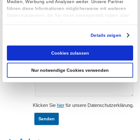
Medien, Werbung und Analysen weiter. Unsere Partner
führen diese Informationen möglicherweise mit weiteren
Nachricht*
Daten zusammen, die Sie ihnen bereitgestellt haben oder
die sie im Rahmen Ihrer Nutzung der Dienste gesammelt
haben.
Details zeigen
Cookies zulassen
Nur notwendige Cookies verwenden
Klicken Sie
hier
für unsere Datenschutzerklärung.