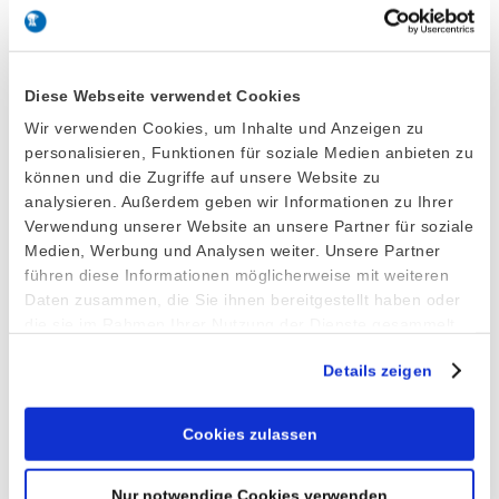
Related Posts
Diese Webseite verwendet Cookies
Ice Cream Spade Model SE
Wir verwenden Cookies, um Inhalte und Anzeigen zu
3. December 2025
personalisieren, Funktionen für soziale Medien anbieten zu
können und die Zugriffe auf unsere Website zu
analysieren. Außerdem geben wir Informationen zu Ihrer
Verwendung unserer Website an unsere Partner für soziale
Stöckel takes over Brunner ice cream
Medien, Werbung und Analysen weiter. Unsere Partner
scoop division
führen diese Informationen möglicherweise mit weiteren
Daten zusammen, die Sie ihnen bereitgestellt haben oder
15. February 2023
die sie im Rahmen Ihrer Nutzung der Dienste gesammelt
haben.
Serving Tray
Details zeigen
30. September 2022
Cookies zulassen
Ice Cream Cup Series 5335
Nur notwendige Cookies verwenden