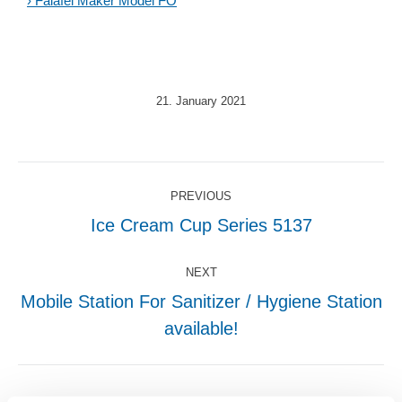
› Falafel Maker Model FO
21. January 2021
Post
PREVIOUS
navigation
Ice Cream Cup Series 5137
Previous
post:
NEXT
Mobile Station For Sanitizer / Hygiene Station
Next
available!
post: