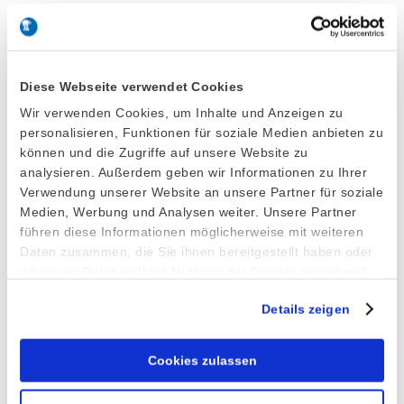
Related Posts
Diese Webseite verwendet Cookies
Ice Cream Spade Model SE
Wir verwenden Cookies, um Inhalte und Anzeigen zu
personalisieren, Funktionen für soziale Medien anbieten zu
3. December 2025
können und die Zugriffe auf unsere Website zu
analysieren. Außerdem geben wir Informationen zu Ihrer
Verwendung unserer Website an unsere Partner für soziale
Stöckel takes over Brunner ice cream
Medien, Werbung und Analysen weiter. Unsere Partner
führen diese Informationen möglicherweise mit weiteren
scoop division
Daten zusammen, die Sie ihnen bereitgestellt haben oder
15. February 2023
die sie im Rahmen Ihrer Nutzung der Dienste gesammelt
haben.
Details zeigen
Serving Tray
30. September 2022
Cookies zulassen