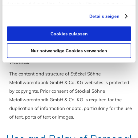
guarantee that all provided information are correct and/or
die sie im Rahmen Ihrer Nutzung der Dienste gesammelt
complete. The same applies to all other websites which
haben.
Details zeigen
are connected to by using hyperlinks. Stöckel Söhne
Metallwarenfabrik GmbH & Co. KG is not liable for the
Cookies zulassen
content of hyperlinked websites. Stöckel Söhne
Metallwarenfabrik GmbH & Co. KG reserves the right to
Nur notwendige Cookies verwenden
change or amend the provided information on its
websites.
The content and structure of Stöckel Söhne
Metallwarenfabrik GmbH & Co. KG websites is protected
by copyrights. Prior consent of Stöckel Söhne
Metallwarenfabrik GmbH & Co. KG is required for the
duplication of information or data, particularly for the use
of text, parts of text or images.