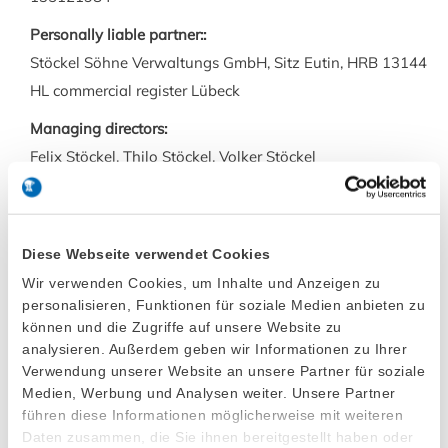
Personally liable partner::
Stöckel Söhne Verwaltungs GmbH, Sitz Eutin, HRB 13144
HL commercial register Lübeck
Managing directors:
Felix Stöckel, Thilo Stöckel, Volker Stöckel
Diese Webseite verwendet Cookies
Legal Notes
Wir verwenden Cookies, um Inhalte und Anzeigen zu
personalisieren, Funktionen für soziale Medien anbieten zu
Stöckel Söhne Metallwarenfabrik GmbH & Co. KG
können und die Zugriffe auf unsere Website zu
continiously verifies and updates the information
analysieren. Außerdem geben wir Informationen zu Ihrer
provided on its websites. However it is possible the data
Verwendung unserer Website an unsere Partner für soziale
Medien, Werbung und Analysen weiter. Unsere Partner
may have already changed, despite great care being
führen diese Informationen möglicherweise mit weiteren
applied. Therefore it is impossible to warrant or
Daten zusammen, die Sie ihnen bereitgestellt haben oder