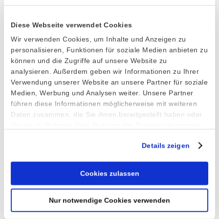
Ice Cream Spade Model SE
Diese Webseite verwendet Cookies
3. December 2025
Wir verwenden Cookies, um Inhalte und Anzeigen zu
personalisieren, Funktionen für soziale Medien anbieten zu
können und die Zugriffe auf unsere Website zu
Stöckel takes over Brunner ice cream
analysieren. Außerdem geben wir Informationen zu Ihrer
Verwendung unserer Website an unsere Partner für soziale
scoop division
Medien, Werbung und Analysen weiter. Unsere Partner
15. February 2023
führen diese Informationen möglicherweise mit weiteren
Daten zusammen, die Sie ihnen bereitgestellt haben oder
Serving Tray
die sie im Rahmen Ihrer Nutzung der Dienste gesammelt
haben.
30. September 2022
Details zeigen
Cookies zulassen
Ice Cream Cup Series 5335
30. September 2022
Nur notwendige Cookies verwenden