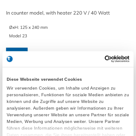
In counter model, with heater 220 V / 40 Watt
ØxH: 125 x 240 mm
Model 23
Details
Diese Webseite verwendet Cookies
Knife Rinsing Box No. 27
Wir verwenden Cookies, um Inhalte und Anzeigen zu
personalisieren, Funktionen für soziale Medien anbieten zu
können und die Zugriffe auf unsere Website zu
analysieren. Außerdem geben wir Informationen zu Ihrer
LxWxH: 120 x 130 x 190 mm
Verwendung unserer Website an unsere Partner für soziale
Model 27
Medien, Werbung und Analysen weiter. Unsere Partner
führen diese Informationen möglicherweise mit weiteren
Daten zusammen, die Sie ihnen bereitgestellt haben oder