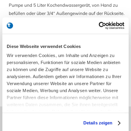
Pumpe und 5 Liter Kochendwassergerät, von Hand zu
befüllen oder über 3/4“ Außengewinde auf der Rückseite.
10 Liter Frisch- und Abwasserkanister im Gehäuse
enthalten, Küchenrollenhalter, Seifenspender, 2
eingebaute Ablagebehälter, 2 Transportrollen
Diese Webseite verwendet Cookies
Wir verwenden Cookies, um Inhalte und Anzeigen zu
personalisieren, Funktionen für soziale Medien anbieten
LxBxH: 705 x 430 x 1370 mm
für 230 Volt
zu können und die Zugriffe auf unsere Website zu
Modell 161
Artikel-Nr. 7411002
analysieren. Außerdem geben wir Informationen zu Ihrer
Verwendung unserer Website an unsere Partner für
Produkt anfragen
soziale Medien, Werbung und Analysen weiter. Unsere
Partner führen diese Informationen möglicherweise mit
weiteren Daten zusammen, die Sie ihnen bereitgestellt
haben oder die sie im Rahmen Ihrer Nutzung der Dienste
gesammelt haben.
Details zeigen
Kontakt