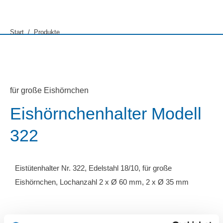
Sie befinden sich hier:
Start
Produkte
für große Eishörnchen
Eishörnchenhalter Modell
322
Eistütenhalter Nr. 322, Edelstahl 18/10, für große
Eishörnchen, Lochanzahl 2 x Ø 60 mm, 2 x Ø 35 mm