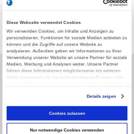
Lochanzahl 2 x Ø 60 mm, 2 x
LxBxH: 215 x 120 x 100 mm
Ø 35 mm
Modell 322
Artikel-Nr. 7441011
Diese Webseite verwendet Cookies
Wir verwenden Cookies, um Inhalte und Anzeigen zu
Produkt anfragen
personalisieren, Funktionen für soziale Medien anbieten zu
können und die Zugriffe auf unsere Website zu
analysieren. Außerdem geben wir Informationen zu Ihrer
Verwendung unserer Website an unsere Partner für soziale
Medien, Werbung und Analysen weiter. Unsere Partner
führen diese Informationen möglicherweise mit weiteren
Kontakt
Daten zusammen, die Sie ihnen bereitgestellt haben oder
die sie im Rahmen Ihrer Nutzung der Dienste gesammelt
Telefon: +49 (0) 4521 2377
haben.
Fax: +49 (0) 4521 4709
Details zeigen
E-Mail:
info@stoeckel-soehne.de
Cookies zulassen
Service
Nur notwendige Cookies verwenden
Shop