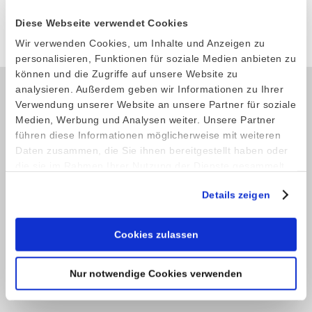
Diese Webseite verwendet Cookies
Produkt anfragen
Wir verwenden Cookies, um Inhalte und Anzeigen zu
personalisieren, Funktionen für soziale Medien anbieten zu
können und die Zugriffe auf unsere Website zu
analysieren. Außerdem geben wir Informationen zu Ihrer
Verwendung unserer Website an unsere Partner für soziale
Kontakt
Medien, Werbung und Analysen weiter. Unsere Partner
führen diese Informationen möglicherweise mit weiteren
Telefon: +49 (0) 4521 2377
Daten zusammen, die Sie ihnen bereitgestellt haben oder
Fax: +49 (0) 4521 4709
die sie im Rahmen Ihrer Nutzung der Dienste gesammelt
E-Mail:
info@stoeckel-soehne.de
haben.
Details zeigen
Service
Cookies zulassen
Shop
Nur notwendige Cookies verwenden
Kontaktformular