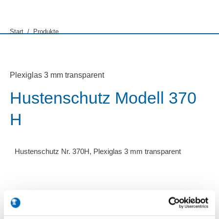
Sie befinden sich hier:
Start
Produkte
Plexiglas 3 mm transparent
Hustenschutz Modell 370
H
Hustenschutz Nr. 370H, Plexiglas 3 mm transparent
LxBxH: 210 x 340 x 600 mm
Modell 370 H
Artikel-Nr. 7541003