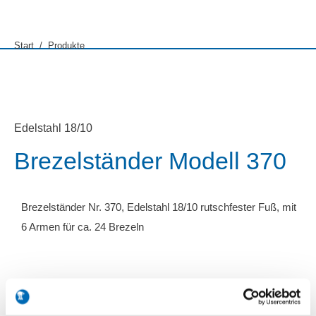
Sie befinden sich hier:
Start
Produkte
Edelstahl 18/10
Brezelständer Modell 370
Brezelständer Nr. 370, Edelstahl 18/10 rutschfester Fuß, mit
6 Armen für ca. 24 Brezeln
Ø x H: 260 x 450 mm
Modell 370
Artikel-Nr. 7541019