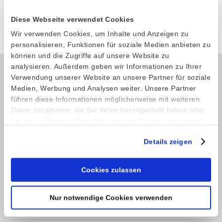
Diese Webseite verwendet Cookies
Produkt anfragen
Wir verwenden Cookies, um Inhalte und Anzeigen zu
personalisieren, Funktionen für soziale Medien anbieten zu
können und die Zugriffe auf unsere Website zu
analysieren. Außerdem geben wir Informationen zu Ihrer
Verwendung unserer Website an unsere Partner für soziale
Kontakt
Medien, Werbung und Analysen weiter. Unsere Partner
führen diese Informationen möglicherweise mit weiteren
Telefon: +49 (0) 4521 2377
Daten zusammen, die Sie ihnen bereitgestellt haben oder
Fax: +49 (0) 4521 4709
die sie im Rahmen Ihrer Nutzung der Dienste gesammelt
haben.
E-Mail:
info@stoeckel-soehne.de
Details zeigen
Service
Cookies zulassen
Shop
Nur notwendige Cookies verwenden
Kontaktformular