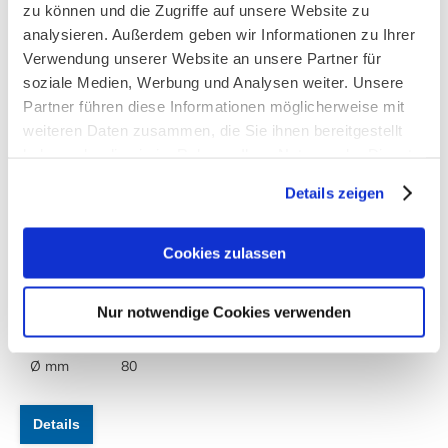
zu können und die Zugriffe auf unsere Website zu
Details
analysieren. Außerdem geben wir Informationen zu Ihrer
Verwendung unserer Website an unsere Partner für
soziale Medien, Werbung und Analysen weiter. Unsere
Partner führen diese Informationen möglicherweise mit
weiteren Daten zusammen, die Sie ihnen bereitgestellt
Ice Cream Scoop Model
haben oder die sie im Rahmen Ihrer Nutzung der Dienste
gesammelt haben.
TA
Details zeigen
Cookies zulassen
Tartufo-Icecream-Scoop 1/8 l, stainless steel 18/10,
plastic, demountable for simple Cleaning
Nur notwendige Cookies verwenden
Liter
1/8
Ø mm
80
Details