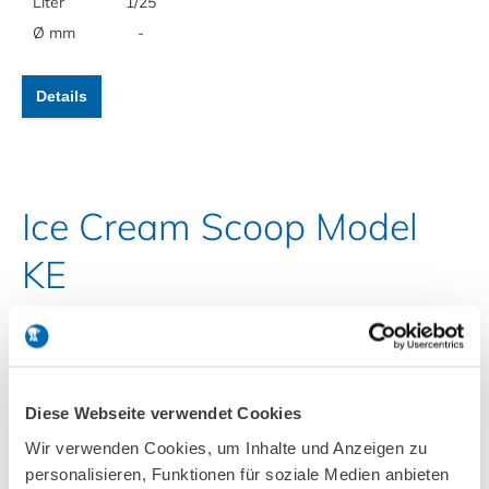
Liter
1/25
Ø mm
-
Details
Ice Cream Scoop Model
KE
Special Ice Cream Scoop for „square-styled Ice
Cream“, stainless Steel 18/10, blue plastic handle.
Diese Webseite verwendet Cookies
Liter
1/30
1/20
Wir verwenden Cookies, um Inhalte und Anzeigen zu
□ x H mm
32x32x32
37x37x37
personalisieren, Funktionen für soziale Medien anbieten