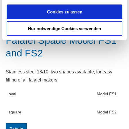
Details
Cookies zulassen
Nur notwendige Cookies verwenden
Falafel Spade Model FS1
and FS2
Stainless steel 18/10, two shapes available, for easy
filling of all falafel makers
oval
Model FS1
square
Model FS2
Details