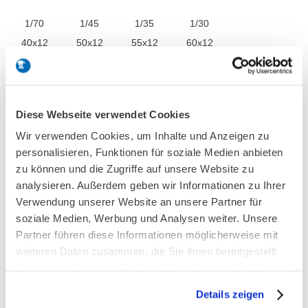
1/70
1/45
1/35
1/30
40x12
50x12
55x12
60x12
Details
Diese Webseite verwendet Cookies
Wir verwenden Cookies, um Inhalte und Anzeigen zu
personalisieren, Funktionen für soziale Medien anbieten
Falafel Maker Model FO
zu können und die Zugriffe auf unsere Website zu
analysieren. Außerdem geben wir Informationen zu Ihrer
Verwendung unserer Website an unsere Partner für
Stainless steel 18/10, oval bowl, blue plastic handle,
soziale Medien, Werbung und Analysen weiter. Unsere
demountable for easy cleaning
Partner führen diese Informationen möglicherweise mit
weiteren Daten zusammen, die Sie ihnen bereitgestellt
Liter
1/40
haben oder die sie im Rahmen Ihrer Nutzung der Dienste
Ø x H mm
73x33x12
gesammelt haben.
Details zeigen