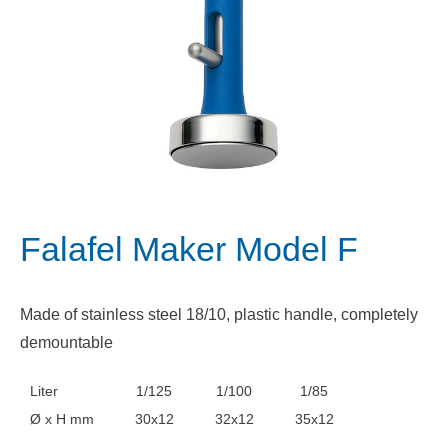
Falafel Maker Model F
Made of stainless steel 18/10, plastic handle, completely
demountable
Liter
1/125
1/100
1/85
Ø x H mm
30x12
32x12
35x12