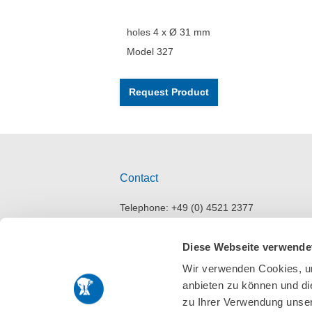
holes 4 x Ø 31 mm
Model 327
Request Product
Contact
Telephone: +49 (0) 4521 2377
Telefax: +49 (0) 4521 4709
E-Mail:
info@stoeckel-soehne.de
Diese Webseite verwende
Wir verwenden Cookies, um
anbieten zu können und di
zu Ihrer Verwendung unser