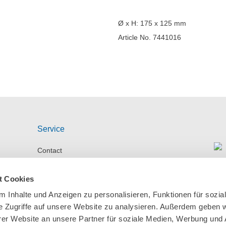
Ø x H: 175 x 125 mm
Article No. 7441016
Service
Contact
Imprint
t Cookies
 Inhalte und Anzeigen zu personalisieren, Funktionen für sozia
Data protection
e Zugriffe auf unsere Website zu analysieren. Außerdem geben w
er Website an unsere Partner für soziale Medien, Werbung und 