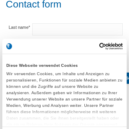
Contact form
Last name*
First name*
Company
Diese Webseite verwendet Cookies
name
Wir verwenden Cookies, um Inhalte und Anzeigen zu
Phone
personalisieren, Funktionen für soziale Medien anbieten zu
können und die Zugriffe auf unsere Website zu
analysieren. Außerdem geben wir Informationen zu Ihrer
Verwendung unserer Website an unsere Partner für soziale
Place/Country*
Medien, Werbung und Analysen weiter. Unsere Partner
führen diese Informationen möglicherweise mit weiteren
Daten zusammen, die Sie ihnen bereitgestellt haben oder
E-Mail*
die sie im Rahmen Ihrer Nutzung der Dienste gesammelt