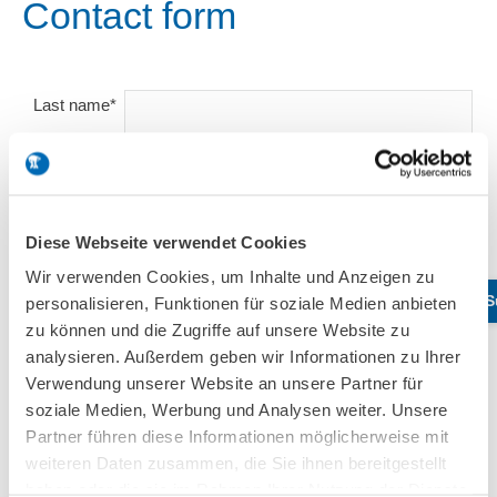
Contact form
Last name*
First name*
Company
Diese Webseite verwendet Cookies
name
Wir verwenden Cookies, um Inhalte und Anzeigen zu
Phone
personalisieren, Funktionen für soziale Medien anbieten
zu können und die Zugriffe auf unsere Website zu
analysieren. Außerdem geben wir Informationen zu Ihrer
Verwendung unserer Website an unsere Partner für
Place/Country*
soziale Medien, Werbung und Analysen weiter. Unsere
Partner führen diese Informationen möglicherweise mit
weiteren Daten zusammen, die Sie ihnen bereitgestellt
E-Mail*
haben oder die sie im Rahmen Ihrer Nutzung der Dienste